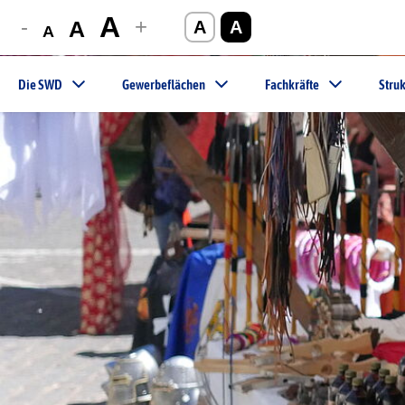
A
-
+
A
A
A
A
Die SWD
Gewerbeflächen
Fachkräfte
Struk